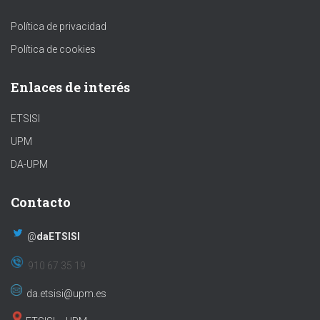
Política de privacidad
Política de cookies
Enlaces de interés
ETSISI
UPM
DA-UPM
Contacto
@
daETSISI
910 67 35 19
da.etsisi@upm.es