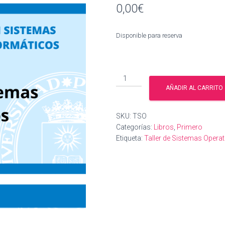
0,00
€
Disponible para reserva
Taller
de
AÑADIR AL CARRITO
Sistemas
Operativos
SKU:
TSO
cantidad
Categorías:
Libros
,
Primero
Etiqueta:
Taller de Sistemas Opera