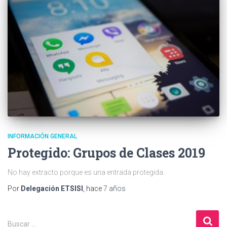
INFORMACIÓN GENERAL
Protegido: Grupos de Clases 2019
No hay extracto porque es una entrada protegida.
Por
Delegación ETSISI
, hace
7 años
B
Buscar …