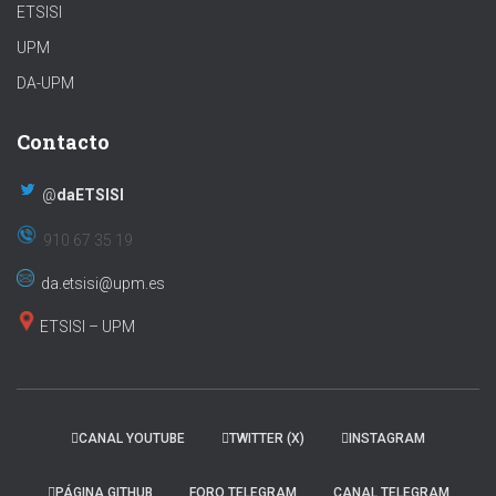
ETSISI
UPM
DA-UPM
Contacto
@
daETSISI
910 67 35 19
da.etsisi@upm.es
ETSISI – UPM
CANAL YOUTUBE
TWITTER (X)
INSTAGRAM
PÁGINA GITHUB
FORO TELEGRAM
CANAL TELEGRAM