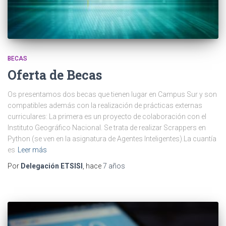
BECAS
Oferta de Becas
Os presentamos dos becas que tienen lugar en Campus Sur y son
compatibles además con la realización de prácticas externas
curriculares: La primera es un proyecto de colaboración con el
Instituto Geográfico Nacional. Se trata de realizar Scrappers en
Python (se ven en la asignatura de Agentes Inteligentes).La cuantía
es
Leer más
Por
Delegación ETSISI
, hace
7 años