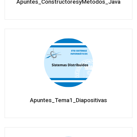
Apuntes_ConstructoresyMetodos_Java
Apuntes_Tema1_Diapositivas