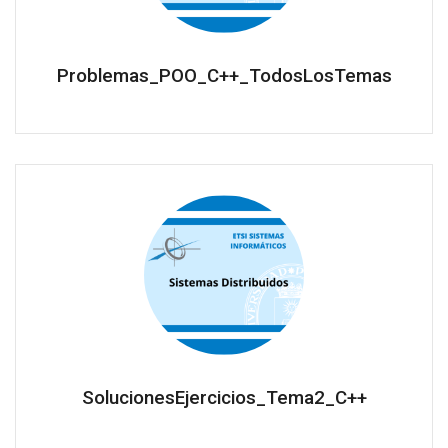
Problemas_POO_C++_TodosLosTemas
SolucionesEjercicios_Tema2_C++