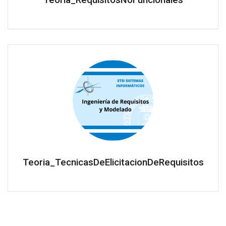
Teoria_RequisitosNoFuncionales
Teoria_TecnicasDeElicitacionDeRequisitos