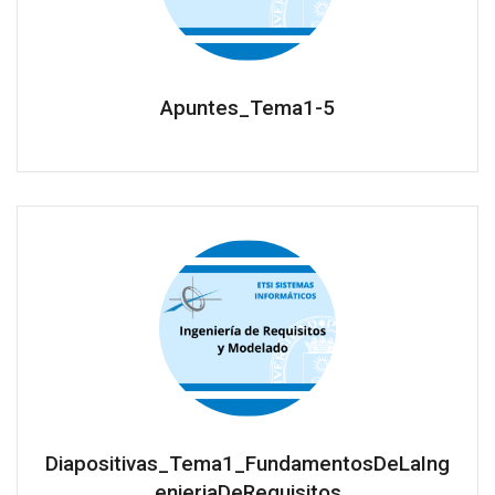
Apuntes_Tema1-5
Diapositivas_Tema1_FundamentosDeLaIng
enieriaDeRequisitos