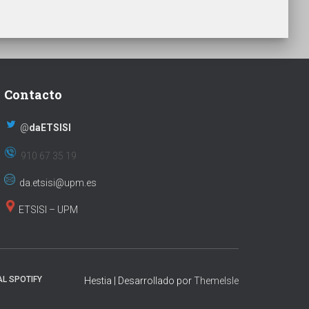
Contacto
@
daETSISI
910 67 35 19
da.etsisi@upm.es
ETSISI – UPM
L SPOTIFY
Hestia | Desarrollado por
ThemeIsle