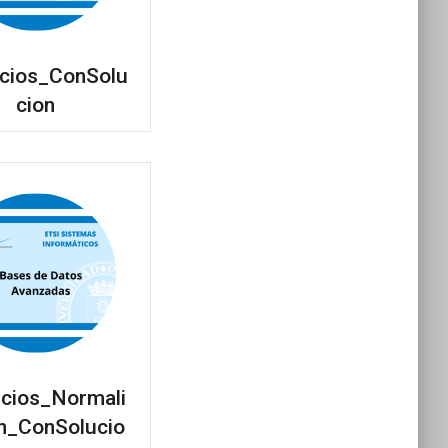
icios_ConSolu
cion
icios_Normali
n_ConSolucio