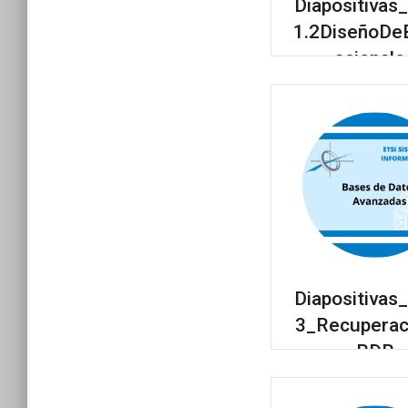
Diapositiva
1.2DiseñoDe
acionale
Diapositiva
3_Recuperac
BDR