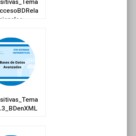
sitivas_Tema
AccesoBDRela
cionales
sitivas_Tema
4.3_BDenXML