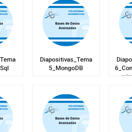
s_Tema
Diapositivas_Tema
Diapo
Sql
5_MongoDB
6_Co
min