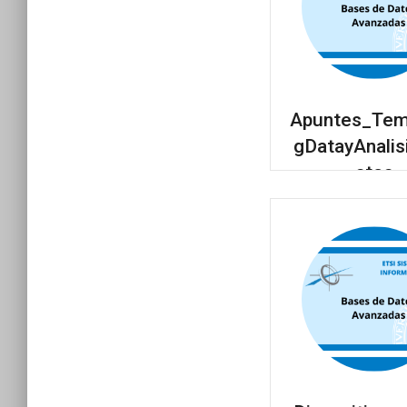
Apuntes_Tem
gDatayAnali
atos