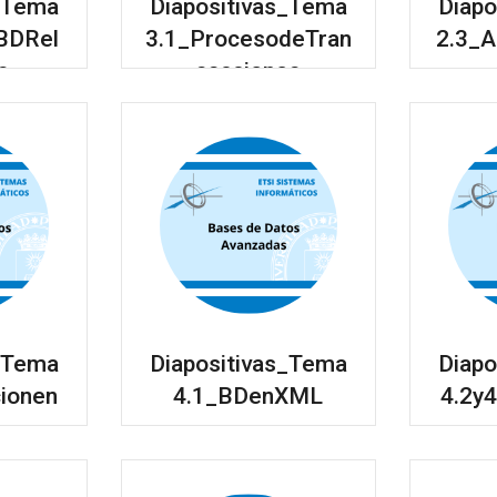
s_Tema
Diapositivas_Tema
Diapo
BDRel
3.1_ProcesodeTran
2.3_
s
sacciones
s_Tema
Diapositivas_Tema
Diapo
ionen
4.1_BDenXML
4.2y