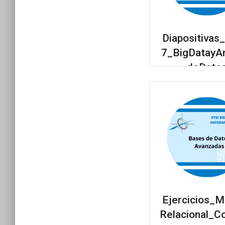
Diapositiva
7_BigDatayAn
deDato
Ejercicios_
Relacional_C