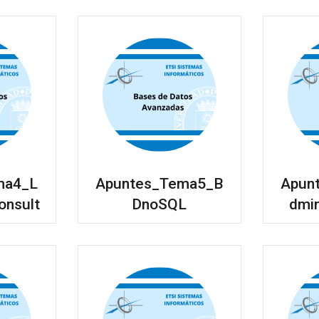
ma4_L
Apuntes_Tema5_B
Apun
onsult
DnoSQL
dmin