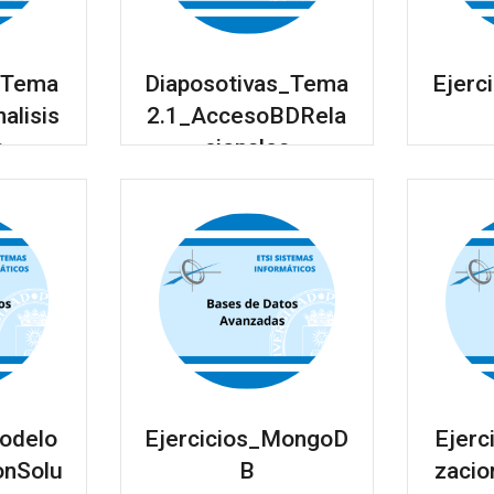
s_Tema
Diaposotivas_Tema
Ejerc
alisis
2.1_AccesoBDRela
s
cionales
Modelo
Ejercicios_MongoD
Ejerc
onSolu
B
zacio