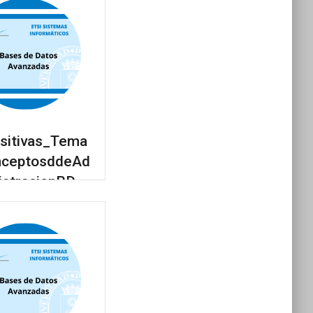
sitivas_Tema
nceptosddeAd
istracionBD