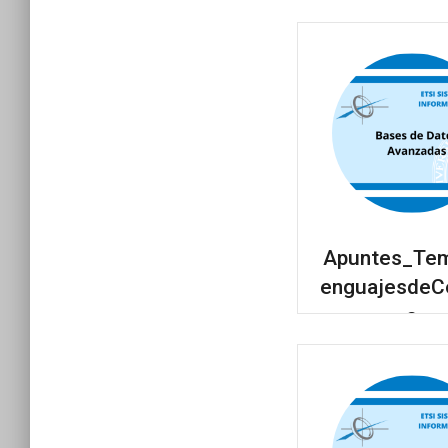
Apuntes_Te
enguajesdeC
a