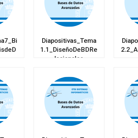
a7_Bi
Diapositivas_Tema
Diapo
sisdeD
1.1_DiseñoDeBDRe
2.2_
lacionales